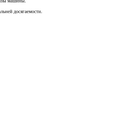
ужбы машины.
альней досягаемости.