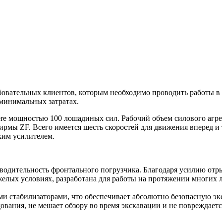
бовательных клиентов, которым необходимо проводить работы в
 минимальных затратах.
мощностью 100 лошадиных сил. Рабочий объем силового агрегат
рмы ZF. Всего имеется шесть скоростей для движения вперед и 
ким усилителем.
водительность фронтального погрузчика. Благодаря усилию отры
желых условиях, разработана для работы на протяжении многих л
и стабилизаторами, что обеспечивает абсолютно безопасную эк
ования, не мешает обзору во время экскавации и не повреждаетс