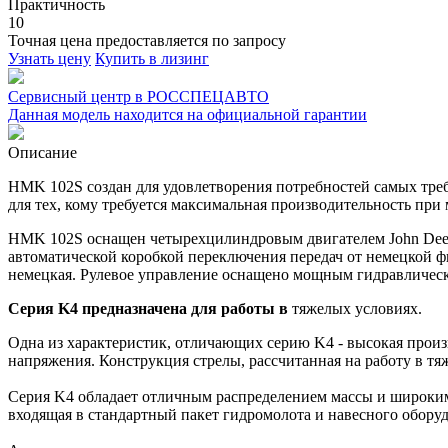
Практичность
10
Точная цена предоставляется по запросу
Узнать цену
Купить в лизинг
Сервисный центр в РОССПЕЦАВТО
Данная модель находится на официальной гарантии
Описание
HMK 102S создан для удовлетворения потребностей самых тре
для тех, кому требуется максимальная производительность при
HMK 102S оснащен четырехцилиндровым двигателем John Deere 
автоматической коробкой переключения передач от немецкой фи
немецкая. Рулевое управление оснащено мощным гидравличес
Серия K4 предназначена для работы в
тяжелых условиях.
Одна из характеристик, отличающих серию K4 - высокая произ
напряжения. Конструкция стрелы, рассчитанная на работу в тя
Серия K4 обладает отличным распределением массы и широким
входящая в стандартный пакет гидромолота и навесного оборуд