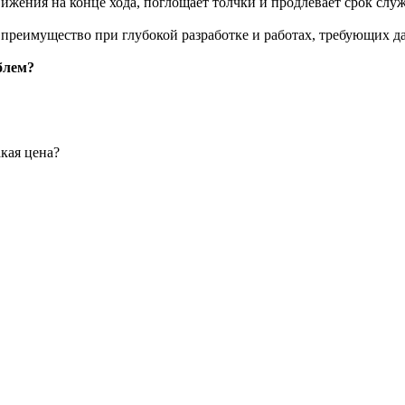
ижения на конце хода, поглощает толчки и продлевает срок сл
т преимущество при глубокой разработке и работах, требующих д
блем?
кая цена?